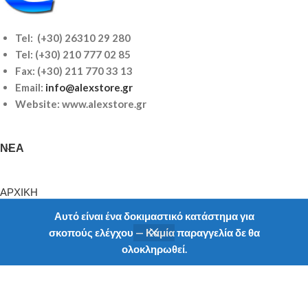
Tel: (+30) 26310 29 280
Tel:
(+30) 210 777 02 85
Fax: (+30) 211 770 33 13
Email:
info@alexstore.gr
Website: www.alexstore.gr
ΝΈΑ
ΑΡΧΙΚΗ
ΠΡΟIONTA
Αυτό είναι ένα δοκιμαστικό κατάστημα για
ΝΕΑ
σκοπούς ελέγχου — Καμία παραγγελία δε θα
ΥΠΗΡΕΣΙΕΣ
ολοκληρωθεί.
Shop
Filters
My account
ΠΡΟΦΙΛ
ΕΠΙΚΟΙΝΩΝΙΑ
ΠΛΗΡΟΦΟΡΊΕΣ