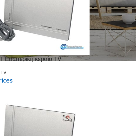
 Εσωτερική κεραία TV
 TV
rices