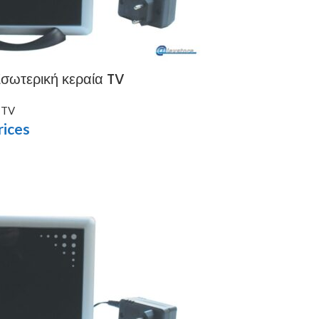
ωτερική κεραία TV
 TV
rices