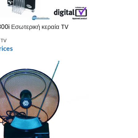
00i Εσωτερική κεραία TV
 TV
rices