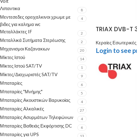
Volt
Λιπαντικα
8
Μεντεσεδες ορειχαλκινοι χρωμε με
4
βιδες για καλημα wc
TRIAX DVB-T 3
Μεταλλάκτες IF
2
Μεταλλικά Συτήματα Στερέωσης
2
Κεραίες Εσωτερικές
Μηχανισμοι Καζανακιων
Login to see p
20
Μίκτες Ιστού
14
Μίκτες Ιστού SAT/TV
1
Μίκτες/Διαχωριστές SAT/TV
9
Μπαταρίες
6
Μπαταρίες "Μνήμης"
5
Μπαταρίες Ακουστικών Βαρυκοίας
4
Μπαταρίες Αλκαλικές
27
Μπαταρίες Ασυρμάτων Τηλεφώνων
4
Μπαταρίες Βαθειάς Εκφόρτισης DC
6
Μπαταρίες για UPS
13