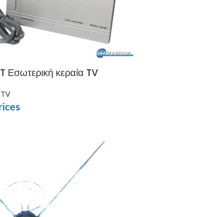
 Εσωτερική κεραία TV
 TV
rices