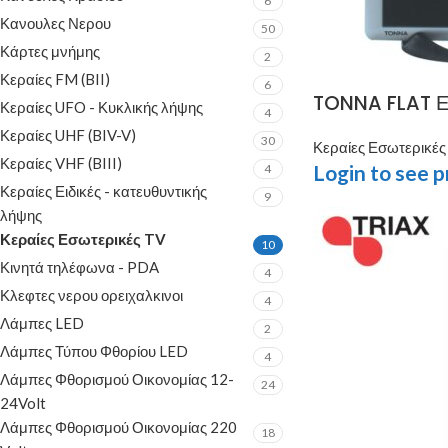
6
Κανουλες Νερου
50
Κάρτες μνήμης
2
Κεραίες FM (BII)
6
TONNA FLAT Εσ
Κεραίες UFO - Κυκλικής λήψης
4
Κεραίες UHF (BIV-V)
30
Κεραίες Εσωτερικές
Κεραίες VHF (BIII)
Login to see p
4
Κεραίες Ειδικές - κατευθυντικής
9
λήψης
Κεραίες Εσωτερικές TV
10
Κινητά τηλέφωνα - PDA
4
Κλεφτες νερου ορειχαλκινοι
4
Λάμπες LED
2
Λάμπες Τύπου Φθορίου LED
4
Λάμπες Φθορισμού Οικονομίας 12-
24
24Volt
Λάμπες Φθορισμού Οικονομίας 220
18