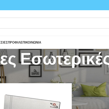
ΣΙΕΣ
ΠΡΟΦΙΛ
ΕΠΙΚΟΙΝΩΝΙΑ
ες Εσωτερικέ
/
Κεραίες Εσωτερικές TV
Show
9
12
18