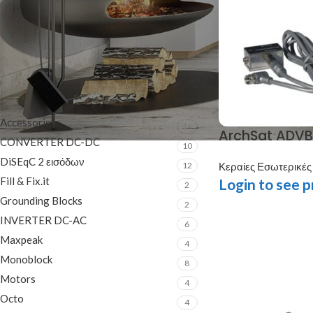
On sale
In stock
ΚΑΤΗΓΟΡΊΕΣ ΠΡΟΪΌΝΤΩΝ
Accessories
16
ArchSat ADVBT
CONVERTER DC-DC
10
DiSEqC 2 εισόδων
12
Κεραίες Εσωτερικές
Fill & Fix.it
Login to see p
2
Grounding Blocks
2
INVERTER DC-AC
6
Maxpeak
4
Monoblock
8
Motors
4
Octo
4