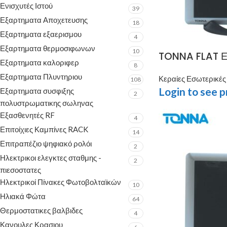
Ενισχυτές Ιστού
39
Εξαρτηματα Αποχετευσης
18
Εξαρτηματα εξαερισμου
4
Εξαρτηματα θερμοσιφωνων
10
TONNA FLAT Εσ
Εξαρτηματα καλοριφερ
8
Εξαρτηματα Πλυντηριου
Κεραίες Εσωτερικές
108
Login to see p
Εξαρτηματα συσφιξης
2
πολυστρωματικης σωληνας
Εξασθενητές RF
4
Επιτοίχιες Καμπίνες RACK
14
Επιτραπέζιο ψηφιακό ρολόι
2
Ηλεκτρικοι ελεγκτες σταθμης -
2
πιεσοστατες
Ηλεκτρικοί Πίνακες Φωτοβολταϊκών
10
Ηλιακά Φώτα
64
Θερμοστατικες βαλβιδες
4
Κανουλες Κρασιου