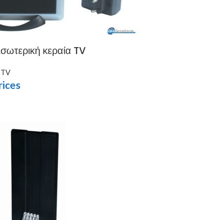
ωτερική κεραία TV
 TV
rices