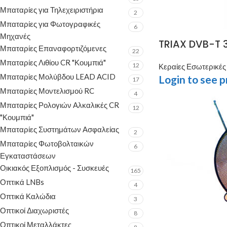
Μπαταρίες για Τηλεχειριστήρια
2
Μπαταρίες για Φωτογραφικές
6
Μηχανές
TRIAX DVB-T 3
Μπαταρίες Επαναφορτιζόμενες
22
Μπαταρίες Λιθίου CR "Κουμπιά"
12
Κεραίες Εσωτερικές
Μπαταρίες Μολύβδου LEAD ACID
Login to see p
17
Μπαταρίες Μοντελισμού RC
4
Μπαταρίες Ρολογιών Αλκαλικές CR
12
"Κουμπιά"
Μπαταρίες Συστημάτων Ασφαλείας
2
Μπαταρίες Φωτοβολταικών
6
Εγκαταστάσεων
Οικιακός Εξοπλισμός - Συσκευές
165
Οπτικά LNBs
4
Οπτικά Καλώδια
3
Οπτικοί Διαχωριστές
8
Οπτικοί Μεταλλάκτες