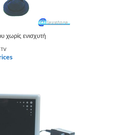
υ χωρίς ενισχυτή
 TV
rices