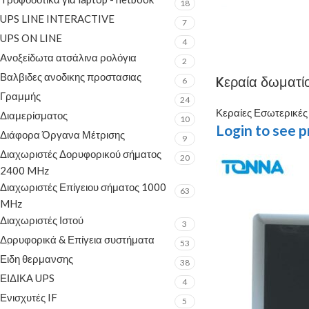
18
UPS LINE INTERACTIVE
7
UPS ON LINE
4
Ανοξείδωτα ατσάλινα ρολόγια
2
Βαλβιδες ανοδικης προστασιας
Kεραία δωματίο
6
Γραμμής
24
Κεραίες Εσωτερικές
Διαμερίσματος
10
Login to see p
Διάφορα Όργανα Μέτρισης
9
Διαχωριστές Δορυφορικού σήματος
20
2400 MHz
Διαχωριστές Επίγειου σήματος 1000
63
MHz
Διαχωριστές Ιστού
3
Δορυφορικά & Επίγεια συστήματα
53
Ειδη θερμανσης
38
ΕΙΔΙΚΑ UPS
4
Ενισχυτές IF
5