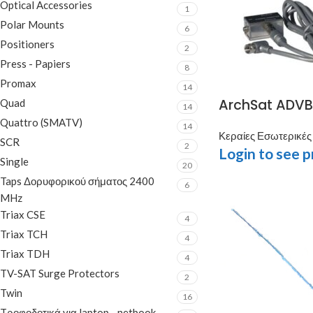
Optical Accessories
1
Polar Mounts
6
Positioners
2
Press - Papiers
8
Promax
14
ArchSat ADVBT
Quad
14
Quattro (SMATV)
14
Κεραίες Εσωτερικές
SCR
2
Login to see p
Single
20
Taps Δορυφορικού σήματος 2400
6
MHz
Triax CSE
4
Triax TCH
4
Triax TDH
4
TV-SAT Surge Protectors
2
Twin
16
Tροφοδοτικά για laptop - netbook