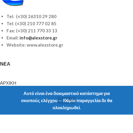
Tel: (+30) 26310 29 280
Tel:
(+30) 210 777 02 85
Fax: (+30) 211 770 33 13
Email:
info@alexstore.gr
Website: www.alexstore.gr
ΝΈΑ
ΑΡΧΙΚΗ
ΠΡΟIONTA
Αυτό είναι ένα δοκιμαστικό κατάστημα για
ΝΕΑ
σκοπούς ελέγχου — Καμία παραγγελία δε θα
ΥΠΗΡΕΣΙΕΣ
ολοκληρωθεί.
Shop
Filters
My account
ΠΡΟΦΙΛ
ΕΠΙΚΟΙΝΩΝΙΑ
ΠΛΗΡΟΦΟΡΊΕΣ