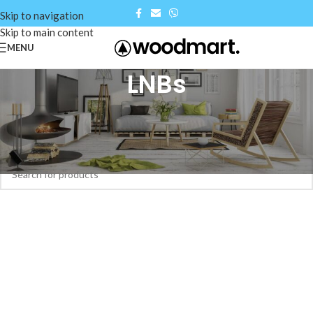
Skip to navigation
Skip to main content
MENU
LNBs
Αρχική σελίδα
/
Shop
/
Δορυφορικά & Επίγεια συστήματα
/
LNBs
Δεν βρέθηκε κανένα προϊόν που να ταιριάζει με την επιλογή σας.