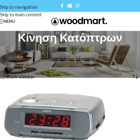
Skip to navigation
Skip to main content
MENU
Κίνηση Κατόπτρων
Αρχική σελίδα
/
Shop
/
Δορυφορικά & Επίγεια συστήματα
/
Κίνηση Κατόπτρων
Προβάλλονται όλα - 9 αποτελέσματα
Show sidebar