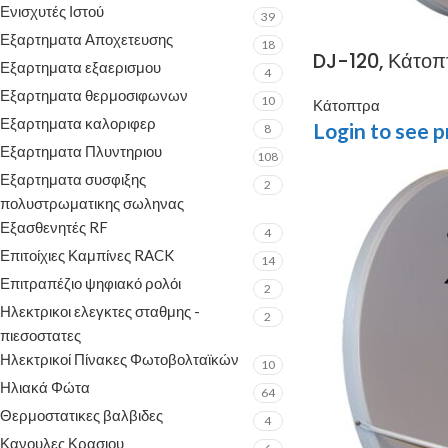
Ενισχυτές Ιστού
39
Εξαρτηματα Αποχετευσης
18
DJ-120, Κάτοπ
Εξαρτηματα εξαερισμου
4
Εξαρτηματα θερμοσιφωνων
10
Κάτοπτρα
Εξαρτηματα καλοριφερ
Login to see p
8
Εξαρτηματα Πλυντηριου
108
Εξαρτηματα συσφιξης
2
πολυστρωματικης σωληνας
Εξασθενητές RF
4
Επιτοίχιες Καμπίνες RACK
14
Επιτραπέζιο ψηφιακό ρολόι
2
Ηλεκτρικοι ελεγκτες σταθμης -
2
πιεσοστατες
Ηλεκτρικοί Πίνακες Φωτοβολταϊκών
10
Ηλιακά Φώτα
64
Θερμοστατικες βαλβιδες
4
Κανουλες Κρασιου