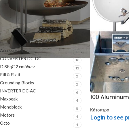
On sale
In stock
ΚΑΤΗΓΟΡΊΕΣ ΠΡΟΪΌΝΤΩΝ
Accessories
16
CONVERTER DC-DC
10
DiSEqC 2 εισόδων
12
Fill & Fix.it
2
Grounding Blocks
2
INVERTER DC-AC
6
100 Aluminum
Maxpeak
4
Monoblock
8
Κάτοπτρα
Motors
Login to see p
4
Octo
4