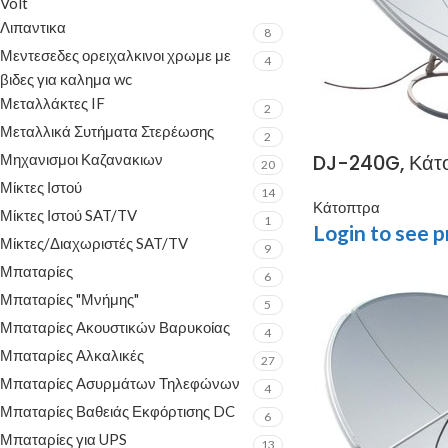
Volt
Λιπαντικα
8
Μεντεσεδες ορειχαλκινοι χρωμε με
4
βιδες για καλημα wc
Μεταλλάκτες IF
2
Μεταλλικά Συτήματα Στερέωσης
2
Μηχανισμοι Καζανακιων
DJ-240G, Κάτο
20
Μίκτες Ιστού
14
Κάτοπτρα
Μίκτες Ιστού SAT/TV
1
Login to see p
Μίκτες/Διαχωριστές SAT/TV
9
Μπαταρίες
6
Μπαταρίες "Μνήμης"
5
Μπαταρίες Ακουστικών Βαρυκοίας
4
Μπαταρίες Αλκαλικές
27
Μπαταρίες Ασυρμάτων Τηλεφώνων
4
Μπαταρίες Βαθειάς Εκφόρτισης DC
6
Μπαταρίες για UPS
13