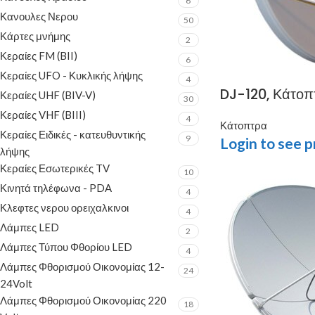
6
Κανουλες Νερου
50
Κάρτες μνήμης
2
Κεραίες FM (BII)
6
Κεραίες UFO - Κυκλικής λήψης
4
DJ-120, Κάτοπ
Κεραίες UHF (BIV-V)
30
Κεραίες VHF (BIII)
4
Κάτοπτρα
Κεραίες Ειδικές - κατευθυντικής
9
Login to see p
λήψης
Κεραίες Εσωτερικές TV
10
Κινητά τηλέφωνα - PDA
4
Κλεφτες νερου ορειχαλκινοι
4
Λάμπες LED
2
Λάμπες Τύπου Φθορίου LED
4
Λάμπες Φθορισμού Οικονομίας 12-
24
24Volt
Λάμπες Φθορισμού Οικονομίας 220
18