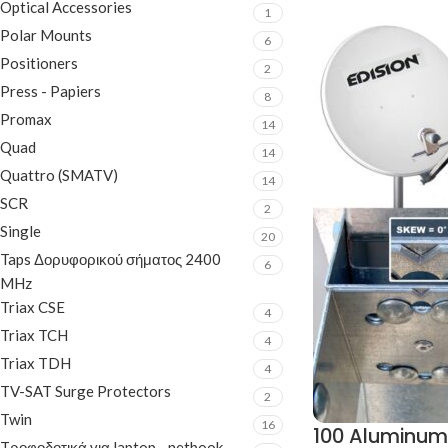
Optical Accessories
1
Polar Mounts
6
Positioners
2
Press - Papiers
8
Promax
14
Quad
14
Quattro (SMATV)
14
SCR
2
Single
20
Taps Δορυφορικού σήματος 2400
6
MHz
Triax CSE
4
Triax TCH
4
Triax TDH
4
TV-SAT Surge Protectors
2
Twin
16
100 Aluminum
Tροφοδοτικά για laptop - netbook