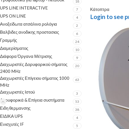
18
UPS LINE INTERACTIVE
Κάτοπτρα
7
Login to see p
UPS ON LINE
4
Ανοξείδωτα ατσάλινα ρολόγια
2
Βαλβιδες ανοδικης προστασιας
6
Γραμμής
24
Διαμερίσματος
10
Διάφορα Όργανα Μέτρισης
9
Διαχωριστές Δορυφορικού σήματος
20
2400 MHz
Διαχωριστές Επίγειου σήματος 1000
63
MHz
Διαχωριστές Ιστού
3
Δορυφορικά & Επίγεια συστήματα
53
Ειδη θερμανσης
38
ΕΙΔΙΚΑ UPS
4
Ενισχυτές IF
5