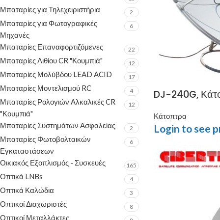
Μπαταρίες για Τηλεχειριστήρια
2
Μπαταρίες για Φωτογραφικές
6
Μηχανές
Μπαταρίες Επαναφορτιζόμενες
22
Μπαταρίες Λιθίου CR "Κουμπιά"
12
Μπαταρίες Μολύβδου LEAD ACID
17
Μπαταρίες Μοντελισμού RC
4
DJ-240G, Κάτο
Μπαταρίες Ρολογιών Αλκαλικές CR
12
"Κουμπιά"
Κάτοπτρα
Μπαταρίες Συστημάτων Ασφαλείας
Login to see p
2
Μπαταρίες Φωτοβολταικών
6
Εγκαταστάσεων
Οικιακός Εξοπλισμός - Συσκευές
165
Οπτικά LNBs
4
Οπτικά Καλώδια
3
Οπτικοί Διαχωριστές
8
Οπτικοί Μεταλλάκτες