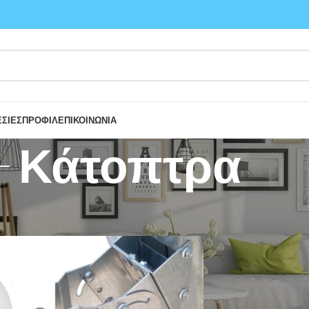
ΣΙΕΣ
ΠΡΟΦΙΛ
ΕΠΙΚΟΙΝΩΝΙΑ
Κάτοπτρα
/
Δορυφορικά & Επίγεια συστήματα
/
Κάτοπτρα
Show
9
12
18