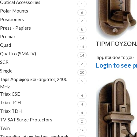
Optical Accessories
1
Polar Mounts
6
Positioners
2
Press - Papiers
8
Promax
14
ΤΙΡΜΠΟΥΣΟΝ. 
Quad
14
Quattro (SMATV)
14
Τιρμπουσον τοιχου
SCR
Login to see p
2
Single
20
Taps Δορυφορικού σήματος 2400
6
MHz
Triax CSE
4
Triax TCH
4
Triax TDH
4
TV-SAT Surge Protectors
2
Twin
16
Tροφοδοτικά για laptop - netbook