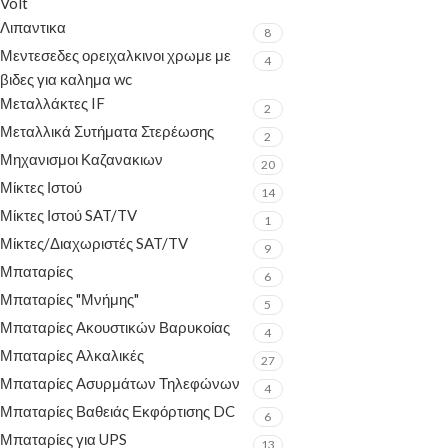
Volt
Λιπαντικα
8
Μεντεσεδες ορειχαλκινοι χρωμε με
4
βιδες για καλημα wc
Μεταλλάκτες IF
2
Μεταλλικά Συτήματα Στερέωσης
2
Μηχανισμοι Καζανακιων
20
Μίκτες Ιστού
14
Μίκτες Ιστού SAT/TV
1
Μίκτες/Διαχωριστές SAT/TV
9
Μπαταρίες
6
Μπαταρίες "Μνήμης"
5
Μπαταρίες Ακουστικών Βαρυκοίας
4
Μπαταρίες Αλκαλικές
27
Μπαταρίες Ασυρμάτων Τηλεφώνων
4
Μπαταρίες Βαθειάς Εκφόρτισης DC
6
Μπαταρίες για UPS
13