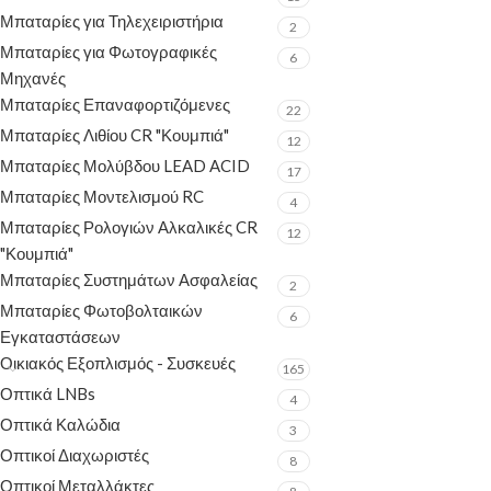
Μπαταρίες για Τηλεχειριστήρια
2
Μπαταρίες για Φωτογραφικές
6
Μηχανές
Μπαταρίες Επαναφορτιζόμενες
22
Μπαταρίες Λιθίου CR "Κουμπιά"
12
Μπαταρίες Μολύβδου LEAD ACID
17
Μπαταρίες Μοντελισμού RC
4
Μπαταρίες Ρολογιών Αλκαλικές CR
12
"Κουμπιά"
Μπαταρίες Συστημάτων Ασφαλείας
2
Μπαταρίες Φωτοβολταικών
6
Εγκαταστάσεων
Οικιακός Εξοπλισμός - Συσκευές
165
Οπτικά LNBs
4
Οπτικά Καλώδια
3
Οπτικοί Διαχωριστές
8
Οπτικοί Μεταλλάκτες