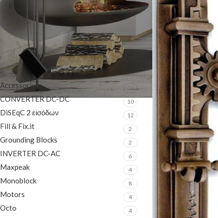
On sale
In stock
ΚΑΤΗΓΟΡΊΕΣ ΠΡΟΪΌΝΤΩΝ
Accessories
16
CONVERTER DC-DC
10
DiSEqC 2 εισόδων
12
Fill & Fix.it
2
Grounding Blocks
2
INVERTER DC-AC
6
Maxpeak
4
Monoblock
8
Motors
4
Octo
4