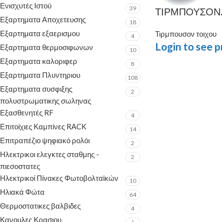
Ενισχυτές Ιστού
39
ΤΙΡΜΠΟΥΣΟΝ. 
Εξαρτηματα Αποχετευσης
18
Εξαρτηματα εξαερισμου
Τιρμπουσον τοιχου
4
Login to see p
Εξαρτηματα θερμοσιφωνων
10
Εξαρτηματα καλοριφερ
8
Εξαρτηματα Πλυντηριου
108
Εξαρτηματα συσφιξης
2
πολυστρωματικης σωληνας
Εξασθενητές RF
4
Επιτοίχιες Καμπίνες RACK
14
Επιτραπέζιο ψηφιακό ρολόι
2
Ηλεκτρικοι ελεγκτες σταθμης -
2
πιεσοστατες
Ηλεκτρικοί Πίνακες Φωτοβολταϊκών
10
Ηλιακά Φώτα
64
Θερμοστατικες βαλβιδες
4
Κανουλες Κρασιου