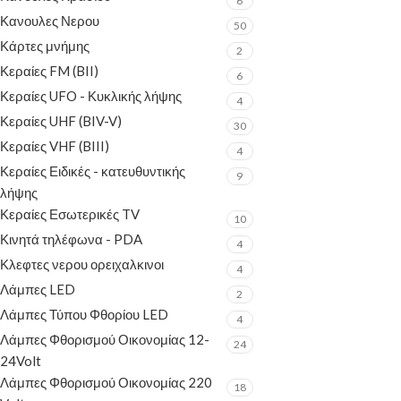
6
Κανουλες Νερου
50
Κάρτες μνήμης
2
Κεραίες FM (BII)
6
Κεραίες UFO - Κυκλικής λήψης
4
Κεραίες UHF (BIV-V)
30
Κεραίες VHF (BIII)
4
Κεραίες Ειδικές - κατευθυντικής
9
λήψης
Κεραίες Εσωτερικές TV
10
Κινητά τηλέφωνα - PDA
4
Κλεφτες νερου ορειχαλκινοι
4
Λάμπες LED
2
Λάμπες Τύπου Φθορίου LED
4
Λάμπες Φθορισμού Οικονομίας 12-
24
24Volt
Λάμπες Φθορισμού Οικονομίας 220
18