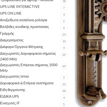
18
UPS LINE INTERACTIVE
7
UPS ON LINE
4
Ανοξείδωτα ατσάλινα ρολόγια
2
Βαλβιδες ανοδικης προστασιας
6
Γραμμής
24
Διαμερίσματος
10
Διάφορα Όργανα Μέτρισης
9
Διαχωριστές Δορυφορικού σήματος
20
2400 MHz
Διαχωριστές Επίγειου σήματος 1000
63
MHz
Διαχωριστές Ιστού
3
Δορυφορικά & Επίγεια συστήματα
53
Ειδη θερμανσης
38
ΕΙΔΙΚΑ UPS
4
Ενισχυτές IF
5