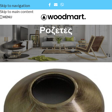
Skip to navigation
Skip to main content
MENU
Ροζετες
Αρχική σελίδα
/
Shop
/
Διακοσμητικά - Είδη κήπου
/
Ροζετες
Βλέπετε 1–12 από 40 αποτελέσματα
Show sidebar