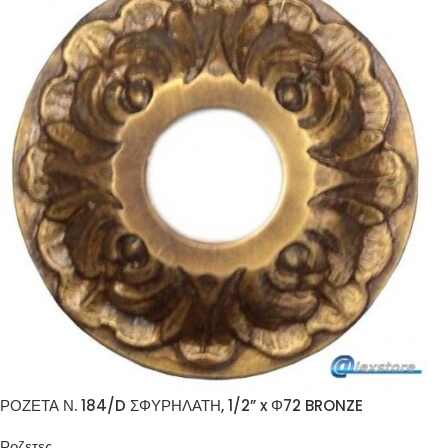
ΡΟΖΕΤΑ Ν. 184/D ΣΦΥΡΗΛΑΤΗ, 1/2” x Φ72 BRONZE
Ροζετες